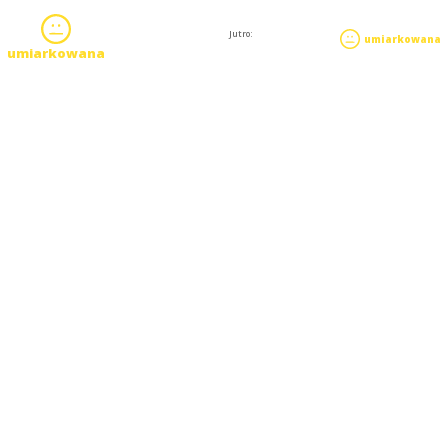
Jutro:
umiarkowana
umiarkowana