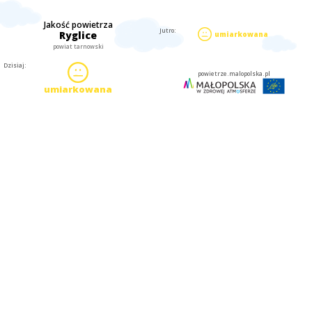
Jakość powietrza
Jutro:
Ryglice
umiarkowana
powiat tarnowski
Dzisiaj:
powietrze.malopolska.pl
umiarkowana