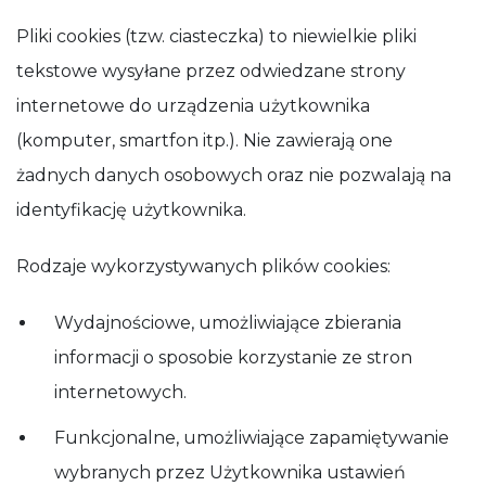
Aby nasza
strona
Pliki cookies (tzw. ciasteczka) to niewielkie pliki
internetowa
działała jak
tekstowe wysyłane przez odwiedzane strony
najlepiej
podczas
internetowe do urządzenia użytkownika
Twojej wizyty.
(komputer, smartfon itp.). Nie zawierają one
Jeśli odrzucisz
te pliki cookie,
żadnych danych osobowych oraz nie pozwalają na
niektóre
funkcje znikną
identyfikację użytkownika.
ze strony
internetowej.
Rodzaje wykorzystywanych plików cookies:
Wydajnościowe, umożliwiające zbierania
informacji o sposobie korzystanie ze stron
internetowych.
Funkcjonalne, umożliwiające zapamiętywanie
wybranych przez Użytkownika ustawień