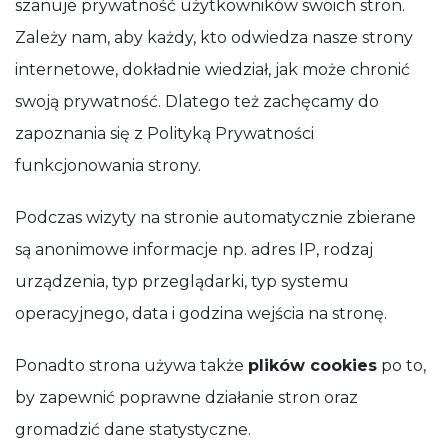
szanuje prywatność użytkowników swoich stron.
opcjonalne.
Są
Zależy nam, aby każdy, kto odwiedza nasze strony
potrzebne
do działania
internetowe, dokładnie wiedział, jak może chronić
serwisu.
swoją prywatność. Dlatego też zachęcamy do
zapoznania się z Polityką Prywatności
Statystyki
funkcjonowania strony.
In order for
us to
improve
Podczas wizyty na stronie automatycznie zbierane
the
website's
są anonimowe informacje np. adres IP, rodzaj
functionality
and
urządzenia, typ przeglądarki, typ systemu
structure,
operacyjnego, data i godzina wejścia na stronę.
based on
how the
website is
Ponadto strona używa także
plików cookies
po to,
used.
by zapewnić poprawne działanie stron oraz
gromadzić dane statystyczne.
Funkcjonalne