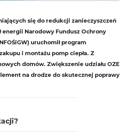
działała jak
najlepiej
podczas
niających się do redukcji zanieczyszczeń
Twojej wizyty.
Jeśli odrzucisz
eł energii Narodowy Fundusz Ochrony
te pliki cookie,
niektóre
(NFOŚiGW) uruchomił program
funkcje znikną
ze strony
zakupu i montażu pomp ciepła.
Z
internetowej.
 nowych domów.
Z
większenie udziału OZE
element na drodze do skutecznej poprawy
acji?