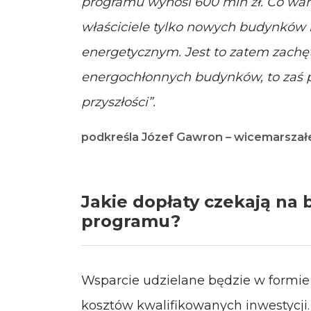
programu wynosi 600 mln zł. Co wart
właściciele tylko nowych budynków
energetycznym. Jest to zatem zachę
energochłonnych budynków, to zaś pr
przyszłości”.
podkreśla Józef Gawron – wicemarsza
Jakie dopłaty czekają na
programu?
Wsparcie udzielane będzie w formie
kosztów kwalifikowanych inwestycji