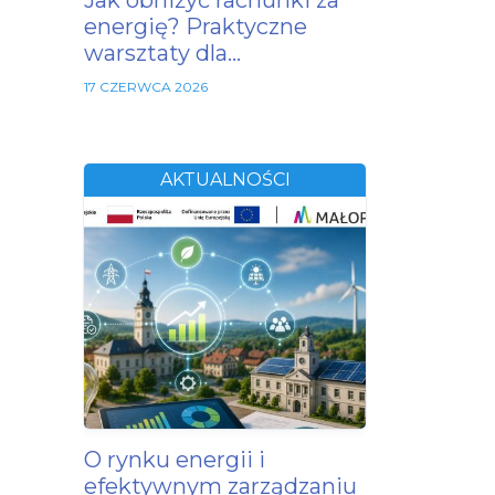
Jak obniżyć rachunki za
energię? Praktyczne
warsztaty dla…
17 CZERWCA 2026
AKTUALNOŚCI
O rynku energii i
efektywnym zarządzaniu