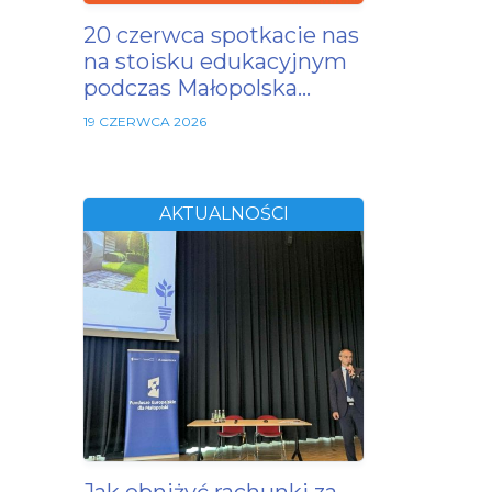
20 czerwca spotkacie nas
na stoisku edukacyjnym
podczas Małopolska…
19 CZERWCA 2026
AKTUALNOŚCI