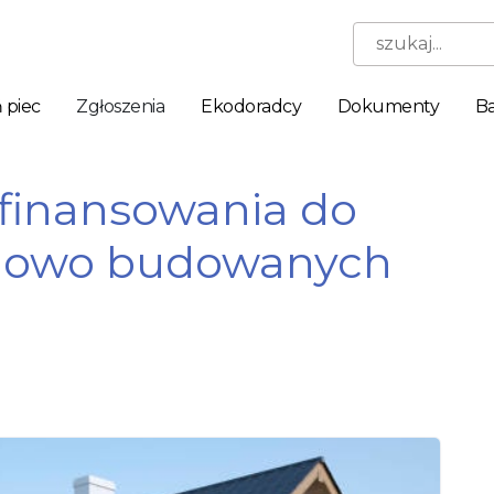
szukaj...
 piec
Zgłoszenia
Ekodoradcy
Dokumenty
Ba
ofinansowania do
 nowo budowanych
Niezbędne
Te pliki
cookie nie
są
opcjonalne.
Są