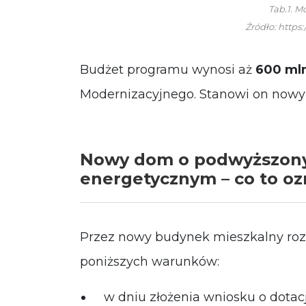
Tab.1. M
Źródło: https
Budżet programu wynosi aż
600 mln
Modernizacyjnego. Stanowi on nowy 
Nowy dom o podwyższony
energetycznym – co to oz
Przez nowy budynek mieszkalny rozum
poniższych warunków:
w dniu złożenia wniosku o dotac