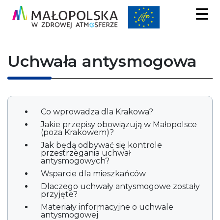
Uchwała antysmogowa
Co wprowadza dla Krakowa?
Jakie przepisy obowiązują w Małopolsce
(poza Krakowem)?
Jak będą odbywać się kontrole
przestrzegania uchwał
antysmogowych?
Niezbędne
Wsparcie dla mieszkańców
Te pliki
Dlaczego uchwały antysmogowe zostały
cookie nie
przyjęte?
są
opcjonalne.
Materiały informacyjne o uchwale
antysmogowej
Są