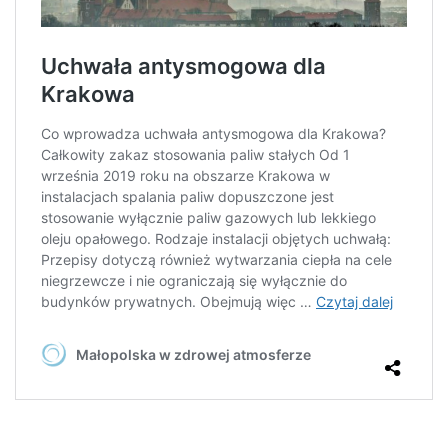
działała jak
najlepiej
podczas
Twojej wizyty.
Jeśli odrzucisz
te pliki cookie,
niektóre
funkcje znikną
ze strony
internetowej.