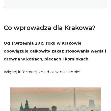
potrzebne
do działania
serwisu.
Co wprowadza dla Krakowa?
Statystyki
In order for
us to
improve
Od 1 września 2019 roku w Krakowie
the
website's
obowiązuje całkowity zakaz stosowania węgla i
functionality
and
drewna w kotłach, piecach i kominkach.
structure,
based on
Więcej informacji znajdziesz na stronie:
how the
website is
used.
Funkcjonalne
Aby nasza
strona
internetowa