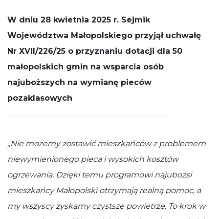
działała jak
najlepiej
W dniu 28 kwietnia 2025 r. Sejmik
podczas
Województwa Małopolskiego przyjął uchwałę
Twojej wizyty.
Jeśli odrzucisz
Nr XVII/226/25 o przyznaniu dotacji dla 50
te pliki cookie,
niektóre
małopolskich gmin na wsparcia osób
funkcje znikną
ze strony
najuboższych na wymianę pieców
internetowej.
pozaklasowych
„Nie możemy zostawić mieszkańców z problemem
niewymienionego pieca i wysokich kosztów
ogrzewania. Dzięki temu programowi najubożsi
mieszkańcy Małopolski otrzymają realną pomoc, a
my wszyscy zyskamy czystsze powietrze. To krok w