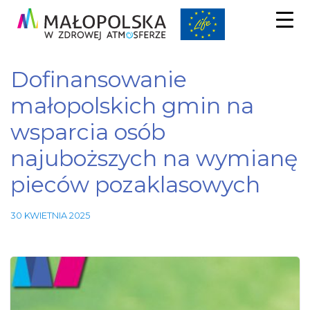
Dofinansowanie
małopolskich gmin na
wsparcia osób
najuboższych na wymianę
pieców pozaklasowych
30 KWIETNIA 2025
Niezbędne
Te pliki
cookie nie
są
opcjonalne.
Są