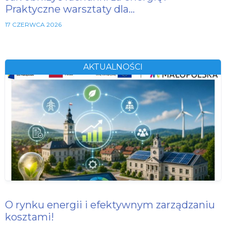
Praktyczne warsztaty dla…
17 CZERWCA 2026
AKTUALNOŚCI
O rynku energii i efektywnym zarządzaniu
kosztami!