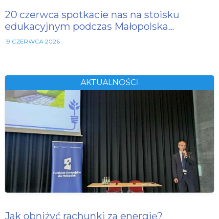
20 czerwca spotkacie nas na stoisku
edukacyjnym podczas Małopolska…
19 CZERWCA 2026
AKTUALNOŚCI
Jak obniżyć rachunki za energię?