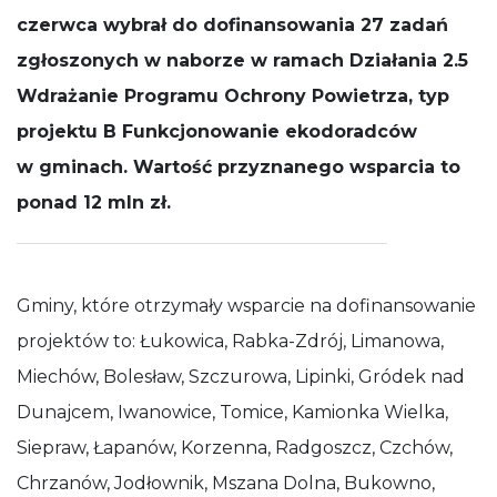
działała jak
czerwca wybrał do dofinansowania 27 zadań
najlepiej
zgłoszonych w naborze w ramach Działania 2.5
podczas
Twojej wizyty.
Wdrażanie Programu Ochrony Powietrza, typ
Jeśli odrzucisz
te pliki cookie,
projektu B Funkcjonowanie ekodoradców
niektóre
funkcje znikną
w gminach. Wartość przyznanego wsparcia to
ze strony
internetowej.
ponad 12 mln zł.
Gminy, które otrzymały wsparcie na dofinansowanie
projektów to: Łukowica, Rabka-Zdrój, Limanowa,
Miechów, Bolesław, Szczurowa, Lipinki, Gródek nad
Dunajcem, Iwanowice, Tomice, Kamionka Wielka,
Siepraw, Łapanów, Korzenna, Radgoszcz, Czchów,
Chrzanów, Jodłownik, Mszana Dolna, Bukowno,