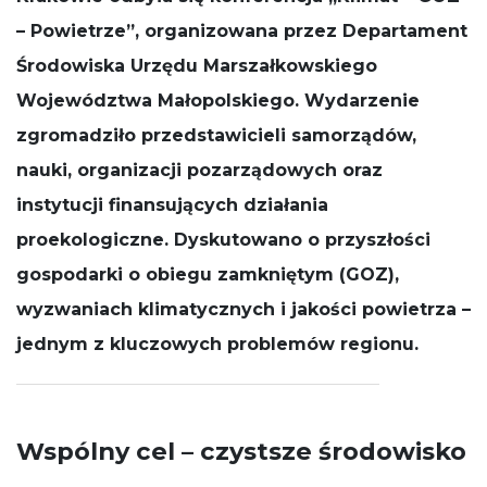
działała jak
– Powietrze
”, organizowana przez
Departament
najlepiej
podczas
Środowiska Urzędu Marszałkowskiego
Twojej wizyty.
Jeśli odrzucisz
Województwa Małopolskiego
. Wydarzenie
te pliki cookie,
zgromadziło przedstawicieli samorządów,
niektóre
funkcje znikną
nauki, organizacji pozarządowych oraz
ze strony
internetowej.
instytucji finansujących działania
proekologiczne. Dyskutowano o przyszłości
gospodarki o obiegu zamkniętym (GOZ),
wyzwaniach klimatycznych i jakości powietrza –
jednym z kluczowych problemów regionu.
Wspólny cel – czystsze środowisko