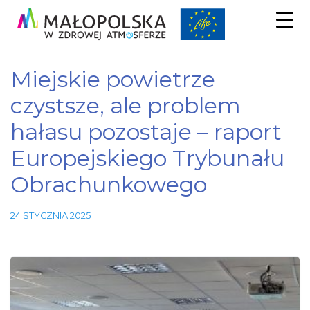
Miejskie powietrze
czystsze, ale problem
hałasu pozostaje – raport
Europejskiego Trybunału
Obrachunkowego
24 STYCZNIA 2025
Niezbędne
Te pliki
cookie nie
są
opcjonalne.
Są