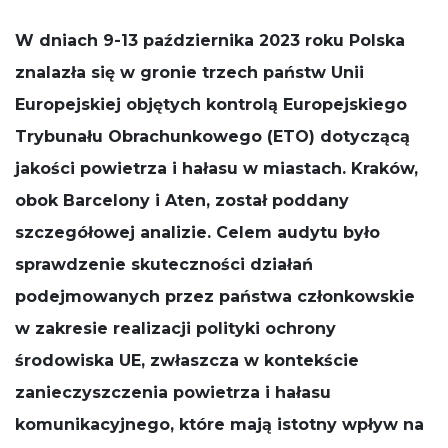
działała jak
najlepiej
W dniach 9-13 października 2023 roku Polska
podczas
znalazła się w gronie trzech państw Unii
Twojej wizyty.
Jeśli odrzucisz
Europejskiej objętych kontrolą Europejskiego
te pliki cookie,
niektóre
Trybunału Obrachunkowego (ETO) dotyczącą
funkcje znikną
ze strony
jakości powietrza i hałasu w miastach. Kraków,
internetowej.
obok Barcelony i Aten, został poddany
szczegółowej analizie. Celem audytu było
sprawdzenie skuteczności działań
podejmowanych przez państwa członkowskie
w zakresie realizacji polityki ochrony
środowiska UE, zwłaszcza w kontekście
zanieczyszczenia powietrza i hałasu
komunikacyjnego, które mają istotny wpływ na