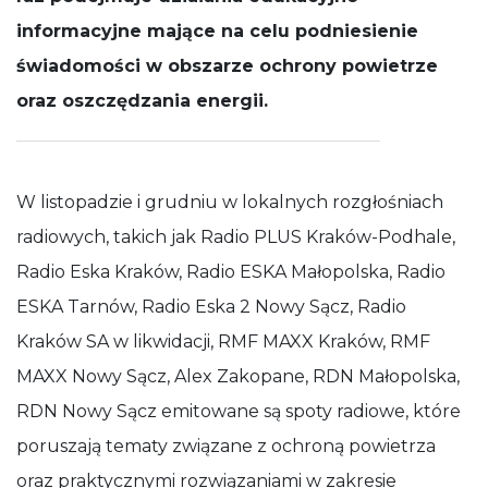
działała jak
informacyjne mające na celu podniesienie
najlepiej
podczas
świadomości w obszarze ochrony powietrze
Twojej wizyty.
Jeśli odrzucisz
oraz oszczędzania energii.
te pliki cookie,
niektóre
funkcje znikną
ze strony
internetowej.
W listopadzie i grudniu w lokalnych rozgłośniach
radiowych, takich jak Radio PLUS Kraków-Podhale,
Radio Eska Kraków, Radio ESKA Małopolska, Radio
ESKA Tarnów, Radio Eska 2 Nowy Sącz, Radio
Kraków SA w likwidacji, RMF MAXX Kraków, RMF
MAXX Nowy Sącz, Alex Zakopane, RDN Małopolska,
RDN Nowy Sącz emitowane są spoty radiowe, które
poruszają tematy związane z ochroną powietrza
oraz praktycznymi rozwiązaniami w zakresie