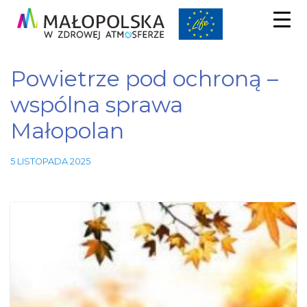
Powietrze pod ochroną –
wspólna sprawa
Małopolan
5 LISTOPADA 2025
Niezbędne
Te pliki
cookie nie
są
opcjonalne.
Są