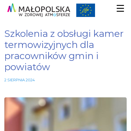
Szkolenia z obsługi kamer
termowizyjnych dla
pracowników gmin i
powiatów
2 SIERPNIA 2024
Niezbędne
Te pliki
cookie nie
są
opcjonalne.
Są