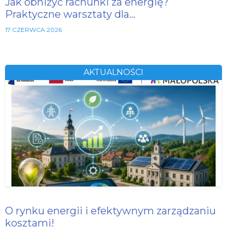
Jak obniżyć rachunki za energię?
Praktyczne warsztaty dla…
17 CZERWCA 2026
AKTUALNOŚCI
O rynku energii i efektywnym zarządzaniu
kosztami!