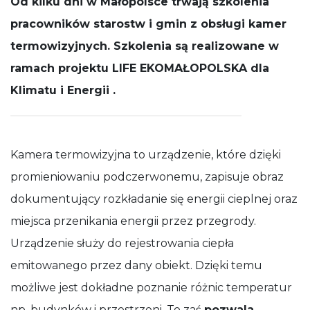
Od kilku dni w Małopolsce trwają szkolenia
działała jak
pracowników starostw i gmin z obsługi kamer
najlepiej
podczas
termowizyjnych. Szkolenia są realizowane w
Twojej wizyty.
Jeśli odrzucisz
ramach projektu LIFE EKOMAŁOPOLSKA dla
te pliki cookie,
niektóre
Klimatu i Energii .
funkcje znikną
ze strony
internetowej.
Kamera termowizyjna to urządzenie, które dzięki
promieniowaniu podczerwonemu, zapisuje obraz
dokumentujący rozkładanie się energii cieplnej oraz
miejsca przenikania energii przez przegrody.
Urządzenie służy do rejestrowania ciepła
emitowanego przez dany obiekt. Dzięki temu
możliwe jest dokładne poznanie różnic temperatur
np. budynków i przestrzeni. To zaś
pozwala