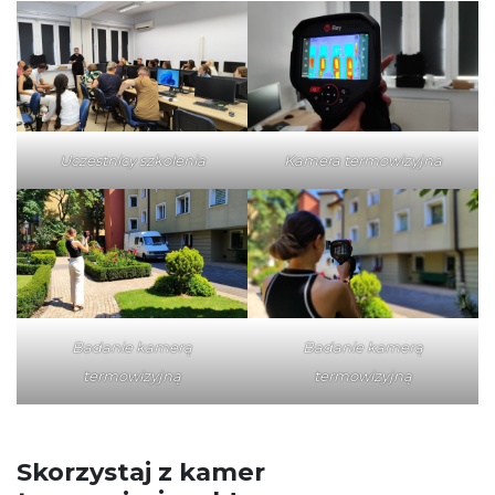
Uczestnicy szkolenia
Kamera termowizyjna
Badanie kamerą
Badanie kamerą
termowizyjną
termowizyjną
Skorzystaj z kamer