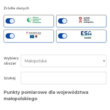
działała jak
Źródła danych
najlepiej
podczas
Twojej wizyty.
Jeśli odrzucisz
te pliki cookie,
niektóre
funkcje znikną
ze strony
internetowej.
Wybierz
obszar
Szukaj
Punkty pomiarowe dla
województwa
małopolskiego