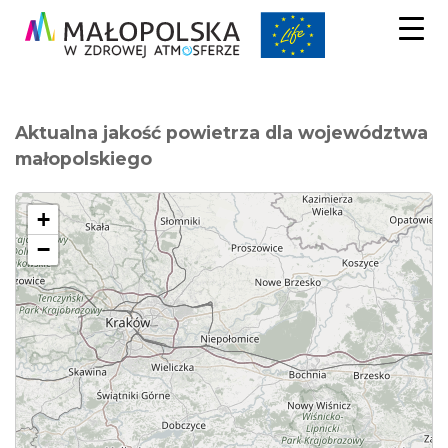
Aktualna jakość powietrza dla województwa
małopolskiego
+
−
Niezbędne
Te pliki
cookie nie
są
opcjonalne.
Są