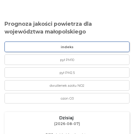
Prognoza jakości powietrza dla
województwa małopolskiego
indeks
pył PM10
pył PM2.5
dwutlenek azotu NO2
ozon O3
Dzisiaj
(2026-08-07)