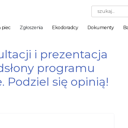
szukaj...
 piec
Zgłoszenia
Ekodoradcy
Dokumenty
Ba
ltacji i prezentacja
odsłony programu
 Podziel się opinią!
Niezbędne
Te pliki
cookie nie
są
opcjonalne.
Są