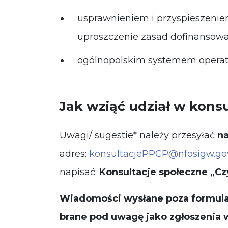
usprawnieniem i przyspieszeni
uproszczenie zasad dofinansowan
ogólnopolskim systemem operat
Jak wziąć udział w kons
Uwagi/ sugestie* należy przesyłać
na
adres:
konsultacjePPCP@nfosigw.gov
napisać:
Konsultacje społeczne „Cz
Wiadomości wysłane poza formula
brane pod uwagę jako zgłoszenia w