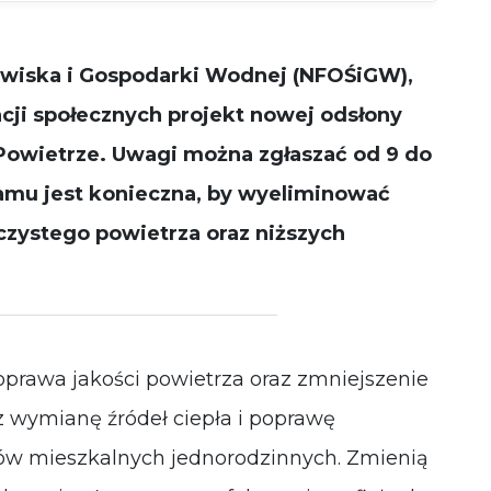
działała jak
najlepiej
podczas
wiska i Gospodarki Wodnej (NFOŚiGW),
Twojej wizyty.
Jeśli odrzucisz
cji społecznych projekt nowej odsłony
te pliki cookie,
niektóre
Powietrze. Uwagi można zgłaszać od 9 do
funkcje znikną
ze strony
amu jest konieczna, by wyeliminować
internetowej.
 czystego powietrza oraz niższych
prawa jakości powietrza oraz zmniejszenie
z wymianę źródeł ciepła i poprawę
ów mieszkalnych jednorodzinnych. Zmienią