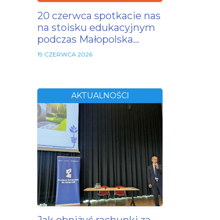
20 czerwca spotkacie nas
na stoisku edukacyjnym
podczas Małopolska…
19 CZERWCA 2026
AKTUALNOŚCI