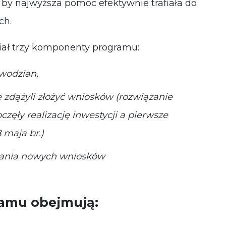
k by najwyższa pomoc efektywnie trafiała do
ych.
ał trzy komponenty programu:
wodzian,
ie zdążyli złożyć wniosków (rozwiązanie
zęły realizację inwestycji a pierwsze
 maja br.)
adania nowych wniosków
amu obejmują: