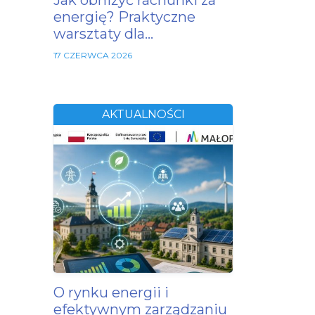
Jak obniżyć rachunki za
energię? Praktyczne
warsztaty dla…
17 CZERWCA 2026
AKTUALNOŚCI
O rynku energii i
efektywnym zarządzaniu