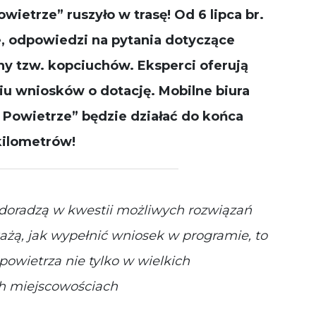
działała jak
ietrze” ruszyło w trasę! Od 6 lipca br.
najlepiej
podczas
je, odpowiedzi na pytania dotyczące
Twojej wizyty.
Jeśli odrzucisz
y tzw. kopciuchów. Eksperci oferują
te pliki cookie,
niektóre
 wniosków o dotację. Mobilne biura
funkcje znikną
ze strony
Powietrze” będzie działać do końca
internetowej.
kilometrów!
 doradzą w kwestii możliwych rozwiązań
ażą, jak wypełnić wniosek w programie, to
powietrza nie tylko w wielkich
ch miejscowościach