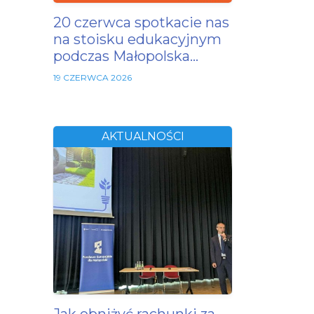
20 czerwca spotkacie nas
na stoisku edukacyjnym
podczas Małopolska…
19 CZERWCA 2026
AKTUALNOŚCI