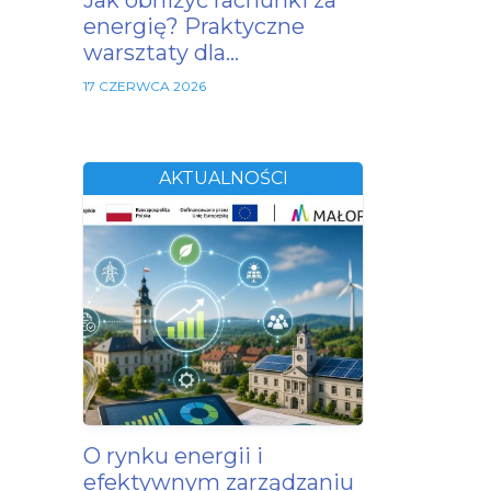
Jak obniżyć rachunki za
energię? Praktyczne
warsztaty dla…
17 CZERWCA 2026
AKTUALNOŚCI
O rynku energii i
efektywnym zarządzaniu