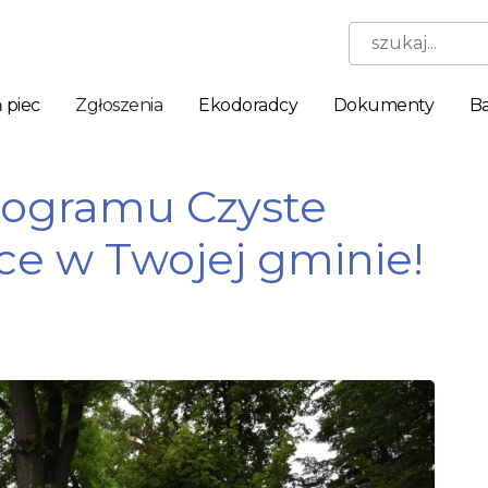
szukaj...
 piec
Zgłoszenia
Ekodoradcy
Dokumenty
Ba
rogramu Czyste
ce w Twojej gminie!
Niezbędne
Te pliki
cookie nie
są
opcjonalne.
Są