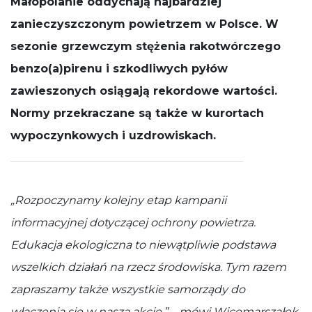
Małopolanie oddychają najbardziej
działała jak
zanieczyszczonym powietrzem w Polsce
.
W
najlepiej
podczas
sezonie grzewczym stężenia rakotwórczego
Twojej wizyty.
Jeśli odrzucisz
benzo(a)pirenu i szkodliwych pyłów
te pliki cookie,
niektóre
zawieszonych osiągają rekordowe wartości.
funkcje znikną
Normy przekraczane są także w kurortach
ze strony
internetowej.
wypoczynkowych i uzdrowiskach.
„Rozpoczynamy kolejny etap kampanii
informacyjnej dotyczącej ochrony powietrza.
Edukacja ekologiczna to niewątpliwie podstawa
wszelkich działań na rzecz środowiska. Tym razem
zapraszamy także wszystkie samorządy do
włączenia się w naszą akcję.” – mówi Wicemarszałek