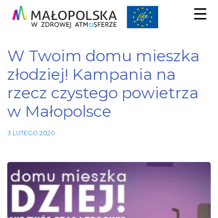
W Twoim domu mieszka
złodziej! Kampania na
rzecz czystego powietrza
w Małopolsce
3 LUTEGO 2020
Niezbędne
Te pliki
cookie nie
są
opcjonalne.
Są