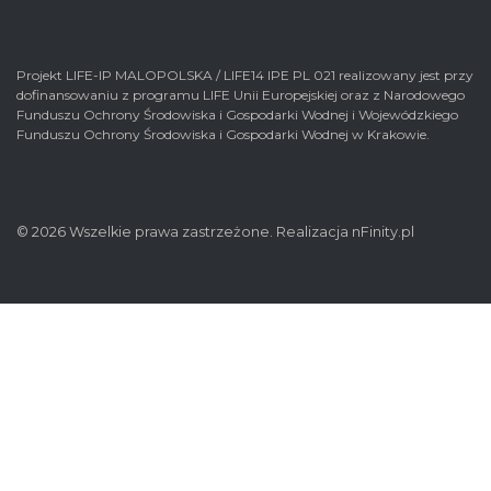
Projekt LIFE-IP MALOPOLSKA / LIFE14 IPE PL 021 realizowany jest przy
dofinansowaniu z programu LIFE Unii Europejskiej oraz z Narodowego
Funduszu Ochrony Środowiska i Gospodarki Wodnej i Wojewódzkiego
Funduszu Ochrony Środowiska i Gospodarki Wodnej w Krakowie.
© 2026 Wszelkie prawa zastrzeżone. Realizacja
nFinity.pl