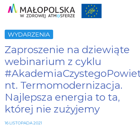
WYDARZENIA
Zaproszenie na dziewiąte
webinarium z cyklu
#AkademiaCzystegoPowiet
nt. Termomodernizacja.
Najlepsza energia to ta,
której nie zużyjemy
Niezbędne
Te pliki
cookie nie
16 LISTOPADA 2021
są
opcjonalne.
Są