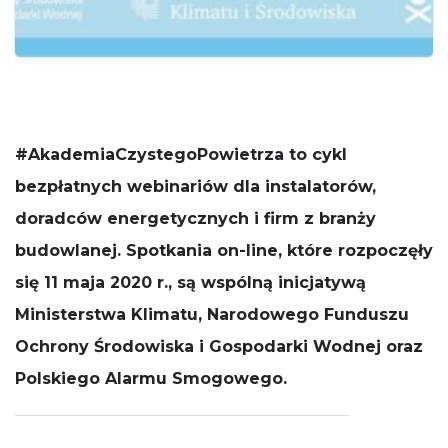
działała jak
najlepiej
podczas
Twojej wizyty.
Jeśli odrzucisz
te pliki cookie,
niektóre
funkcje znikną
#AkademiaCzystegoPowietrza to cykl
ze strony
internetowej.
bezpłatnych webinariów dla instalatorów,
doradców energetycznych i firm z branży
budowlanej. Spotkania on-line, które rozpoczęły
się 11 maja 2020 r., są wspólną inicjatywą
Ministerstwa Klimatu, Narodowego Funduszu
Ochrony Środowiska i Gospodarki Wodnej oraz
Polskiego Alarmu Smogowego.