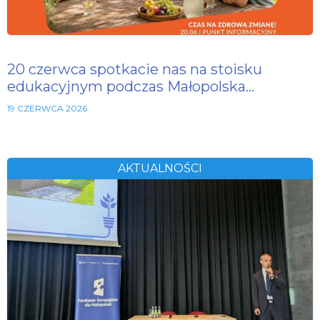
20 czerwca spotkacie nas na stoisku
edukacyjnym podczas Małopolska…
19 CZERWCA 2026
AKTUALNOŚCI