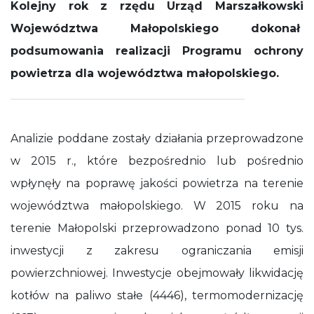
Kolejny rok z rzędu Urząd Marszałkowski
działała jak
najlepiej
Województwa Małopolskiego dokonał
podczas
podsumowania realizacji Programu ochrony
Twojej wizyty.
Jeśli odrzucisz
powietrza dla województwa małopolskiego.
te pliki cookie,
niektóre
funkcje znikną
ze strony
internetowej.
Analizie poddane zostały działania przeprowadzone
w 2015 r., które bezpośrednio lub pośrednio
wpłynęły na poprawę jakości powietrza na terenie
województwa małopolskiego. W 2015 roku na
terenie Małopolski przeprowadzono ponad 10 tys.
inwestycji z zakresu ograniczania emisji
powierzchniowej. Inwestycje obejmowały likwidację
kotłów na paliwo stałe (4446), termomodernizację