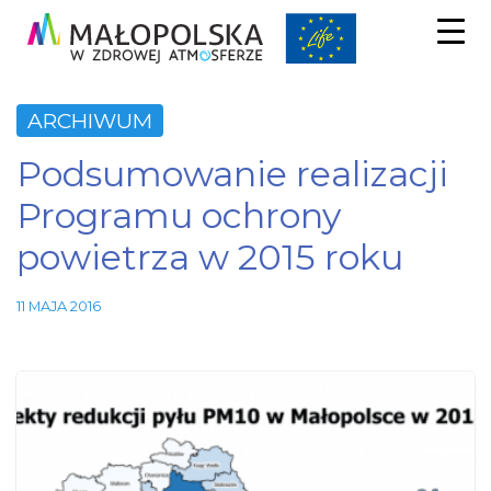
ARCHIWUM
Podsumowanie realizacji
Programu ochrony
powietrza w 2015 roku
11 MAJA 2016
Niezbędne
Te pliki
cookie nie
są
opcjonalne.
Są