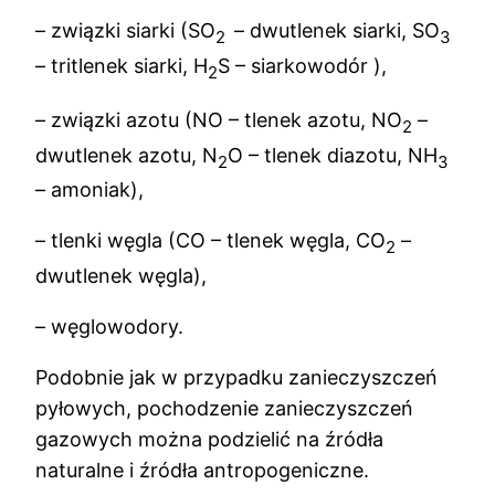
– związki siarki (SO
– dwutlenek siarki, SO
2
3
– tritlenek siarki, H
S – siarkowodór ),
2
– związki azotu (NO – tlenek azotu, NO
–
2
dwutlenek azotu, N
O – tlenek diazotu, NH
2
3
– amoniak),
– tlenki węgla (CO – tlenek węgla, CO
–
2
dwutlenek węgla),
– węglowodory.
Podobnie jak w przypadku zanieczyszczeń
pyłowych, pochodzenie zanieczyszczeń
gazowych można podzielić na źródła
naturalne i źródła antropogeniczne.