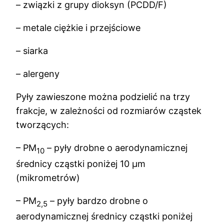
– związki z grupy dioksyn (PCDD/F)
– metale ciężkie i przejściowe
– siarka
– alergeny
Pyły zawieszone można podzielić na trzy
frakcje, w zależności od rozmiarów cząstek
tworzących:
– PM
– pyły drobne o aerodynamicznej
10
średnicy cząstki poniżej 10 μm
(mikrometrów)
– PM
– pyły bardzo drobne o
2,5
aerodynamicznej średnicy cząstki poniżej