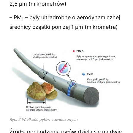
2,5 μm (mikrometrów)
– PM
– pyły ultradrobne o aerodynamicznej
1
średnicy cząstki poniżej 1 μm (mikrometra)
Rys. 2 Wielkość pyłów zawieszonych
Źródła pochodzenia pyłów dzielą się na dwie