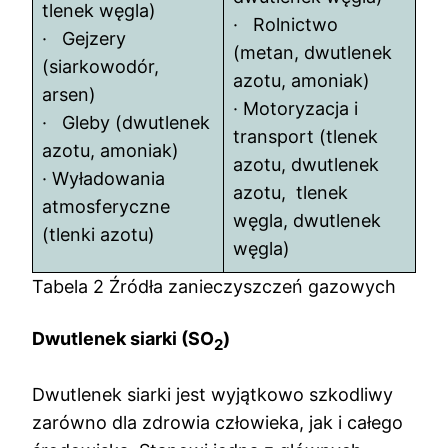
tlenek węgla)
· Rolnictwo
· Gejzery
(metan, dwutlenek
(siarkowodór,
azotu, amoniak)
arsen)
· Motoryzacja i
· Gleby (dwutlenek
transport (tlenek
azotu, amoniak)
azotu, dwutlenek
· Wyładowania
azotu, tlenek
atmosferyczne
węgla, dwutlenek
(tlenki azotu)
węgla)
Tabela 2 Źródła zanieczyszczeń gazowych
Dwutlenek siarki (SO
)
2
Dwutlenek siarki jest wyjątkowo szkodliwy
zarówno dla zdrowia człowieka, jak i całego