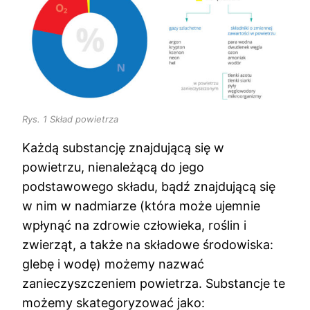
website is
used.
Funkcjonalne
Aby nasza
strona
internetowa
Rys. 1 Skład powietrza
działała jak
najlepiej
Każdą substancję znajdującą się w
podczas
powietrzu, nienależącą do jego
Twojej wizyty.
podstawowego składu, bądź znajdującą się
Jeśli
odrzucisz te
w nim w nadmiarze (która może ujemnie
pliki cookie,
wpłynąć na zdrowie człowieka, roślin i
niektóre
zwierząt, a także na składowe środowiska:
funkcje znikną
ze strony
glebę i wodę) możemy nazwać
internetowej.
zanieczyszczeniem powietrza. Substancje te
możemy skategoryzować jako: