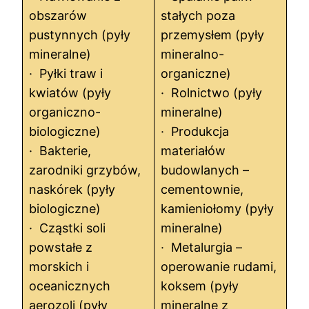
obszarów
stałych poza
pustynnych (pyły
przemysłem (pyły
mineralne)
mineralno-
· Pyłki traw i
organiczne)
kwiatów (pyły
· Rolnictwo (pyły
organiczno-
mineralne)
biologiczne)
· Produkcja
· Bakterie,
materiałów
zarodniki grzybów,
budowlanych –
naskórek (pyły
cementownie,
biologiczne)
kamieniołomy (pyły
· Cząstki soli
mineralne)
powstałe z
· Metalurgia –
morskich i
operowanie rudami,
oceanicznych
koksem (pyły
aerozoli (pyły
mineralne z