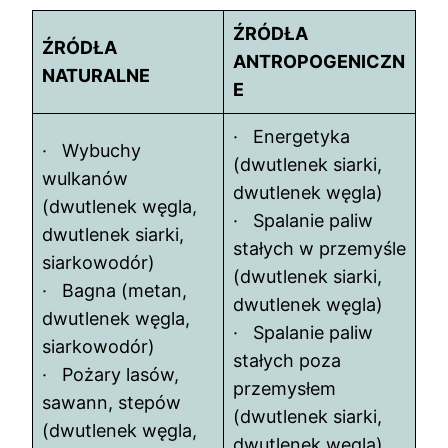
ŹRÓDŁA
ŹRÓDŁA
ANTROPOGENICZN
NATURALNE
E
· Energetyka
· Wybuchy
(dwutlenek siarki,
wulkanów
dwutlenek węgla)
(dwutlenek węgla,
· Spalanie paliw
dwutlenek siarki,
stałych w przemyśle
siarkowodór)
(dwutlenek siarki,
· Bagna (metan,
dwutlenek węgla)
dwutlenek węgla,
· Spalanie paliw
siarkowodór)
stałych poza
· Pożary lasów,
przemysłem
sawann, stepów
(dwutlenek siarki,
(dwutlenek węgla,
dwutlenek węgla)