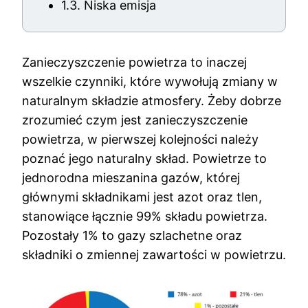
1.3. Niska emisja
Te pliki
cookie nie
są
opcjonalne.
Zanieczyszczenie powietrza to inaczej
Są
potrzebne
wszelkie czynniki, które wywołują zmiany w
do
naturalnym składzie atmosfery. Żeby dobrze
działania
zrozumieć czym jest zanieczyszczenie
serwisu.
powietrza, w pierwszej kolejności należy
poznać jego naturalny skład. Powietrze to
Statystyki
jednorodna mieszanina gazów, której
In order for
głównymi składnikami jest azot oraz tlen,
us to
improve the
stanowiące łącznie 99% składu powietrza.
website's
Pozostały 1% to gazy szlachetne oraz
functionality
składniki o zmiennej zawartości w powietrzu.
and
structure,
based on
how the