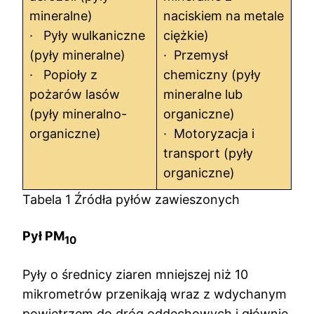
mineralne)
naciskiem na metale
· Pyły wulkaniczne
ciężkie)
(pyły mineralne)
· Przemysł
· Popioły z
chemiczny (pyły
pożarów lasów
mineralne lub
(pyły mineralno-
organiczne)
organiczne)
· Motoryzacja i
transport (pyły
organiczne)
Tabela 1 Źródła pyłów zawieszonych
Pył PM
10
Pyły o średnicy ziaren mniejszej niż 10
mikrometrów przenikają wraz z wdychanym
powietrzem do dróg oddechowych i głównie