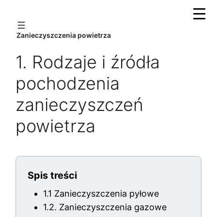
Zanieczyszczenia powietrza
1. Rodzaje i źródła
1. Rodzaje i źródła pochodzenia zanieczyszczeń
pochodzenia
powietrza
zanieczyszczeń
2. Zjawisko smogu
powietrza
3. Normy jakości powietrza
4. Wpływ zanieczyszczeń na zdrowie
5. Sposoby eliminacji
Spis treści
Pytania sprawdzające
1.1 Zanieczyszczenia pyłowe
1.2. Zanieczyszczenia gazowe
Niezbędne