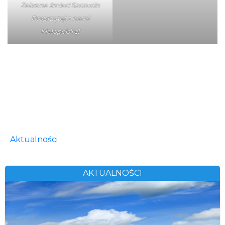
Zebrane śmieci Szczucin
Posprzątaj z nami
Małopolskę!
Aktualności
AKTUALNOŚCI