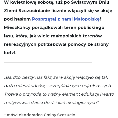
W kwietniową sobotę, tuż po Światowym Dniu
działała jak
najlepiej
Ziemi Szczucinianie licznie włączyli się w akcję
podczas
pod hasłem
Posprzątaj z nami Małopolskę
Twojej wizyty.
!
Jeśli odrzucisz
Mieszkańcy porządkowali teren pobliskiego
te pliki cookie,
niektóre
lasu, który, jak wiele małopolskich terenów
funkcje znikną
ze strony
rekreacyjnych potrzebował pomocy ze strony
internetowej.
ludzi.
„Bardzo cieszy nas fakt, że w akcję włączyło się tak
dużo mieszkańców, szczególnie tych najmłodszych.
Troska o przyrodę to ważny element edukacji i warto
motywować dzieci do działań ekologicznych”
– mówi ekodoradca Gminy Szczucin.