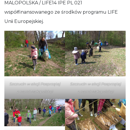
MALOPOLSKA / LIFE14 IPE PL 021
współfinansowanego ze środków programu LIFE
Unii Europejskiej.
Szczucin w akcji Posprzątaj
Szczucin w akcji Posprzątaj
z nami Małopolskę!
z nami Małopolskę!