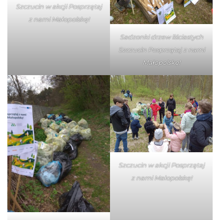
Szczucin w akcji Posprzątaj
z nami Małopolskę!
Sadzonki drzew liściastych
Szczucin Posprzątaj z nami
Małopolskę!
Szczucin w akcji Posprzątaj
z nami Małopolskę!