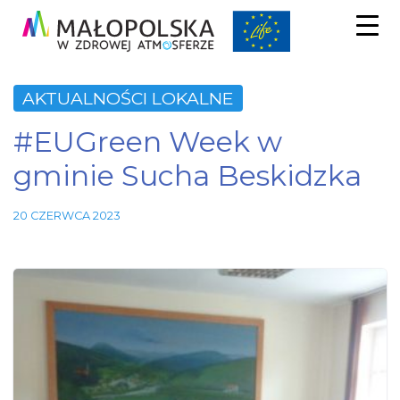
AKTUALNOŚCI LOKALNE
#EUGreen Week w
gminie Sucha Beskidzka
20 CZERWCA 2023
Niezbędne
Te pliki
cookie nie
są
opcjonalne.
Są