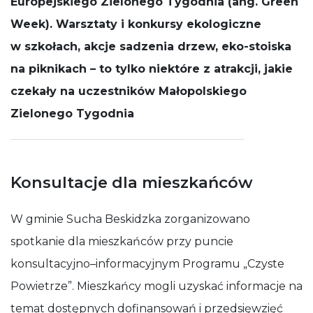
Europejskiego Zielonego Tygodnia (ang. Green
działała jak
Week). Warsztaty i konkursy ekologiczne
najlepiej
podczas
w szkołach, akcje sadzenia drzew, eko-stoiska
Twojej wizyty.
Jeśli odrzucisz
na piknikach – to tylko niektóre z atrakcji, jakie
te pliki cookie,
niektóre
czekały na uczestników Małopolskiego
funkcje znikną
Zielonego Tygodnia
ze strony
internetowej.
Konsultacje dla mieszkańców
W gminie Sucha Beskidzka zorganizowano
spotkanie dla mieszkańców przy puncie
konsultacyjno–informacyjnym Programu „Czyste
Powietrze”. Mieszkańcy mogli uzyskać informacje na
temat dostępnych dofinansowań i przedsięwzięć