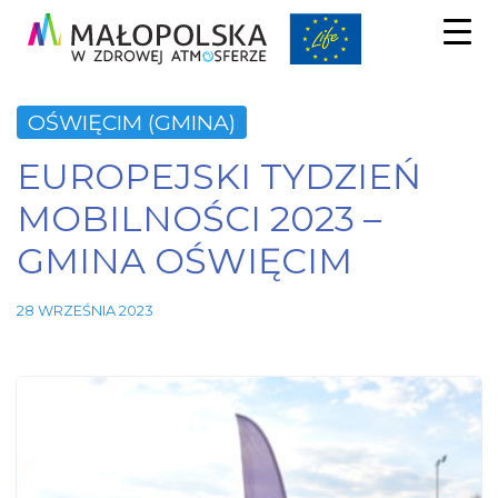
OŚWIĘCIM (GMINA)
EUROPEJSKI TYDZIEŃ
MOBILNOŚCI 2023 –
GMINA OŚWIĘCIM
28 WRZEŚNIA 2023
Niezbędne
Te pliki
cookie nie
są
opcjonalne.
Są