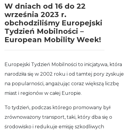
W dniach od 16 do 22
działała jak
najlepiej
września 2023 r.
podczas
obchodziliśmy Europejski
Twojej wizyty.
Jeśli odrzucisz
Tydzień Mobilności –
te pliki cookie,
niektóre
European Mobility Week!
funkcje znikną
ze strony
internetowej.
Europejski Tydzień Mobilności to inicjatywa, która
narodziła się w 2002 roku i od tamtej pory zyskuje
na popularności, angażując coraz większą liczbę
miast i regionów w całej Europie.
To tydzień, podczas którego promowany był
zrównoważony transport, taki, który dba się o
środowisko i redukuje emisję szkodliwych