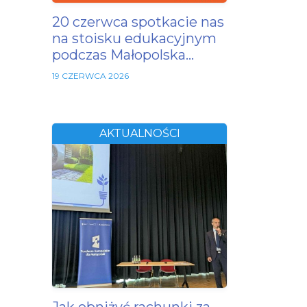
20 czerwca spotkacie nas
na stoisku edukacyjnym
podczas Małopolska…
19 CZERWCA 2026
AKTUALNOŚCI