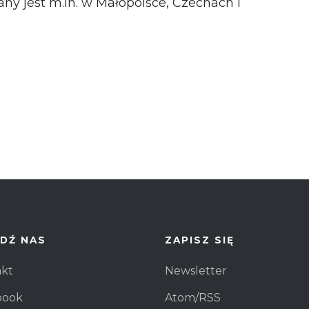
ny jest m.in. w Małopolsce, Czechach i
DŹ NAS
ZAPISZ SIĘ
akt
Newsletter
book
Atom/RSS