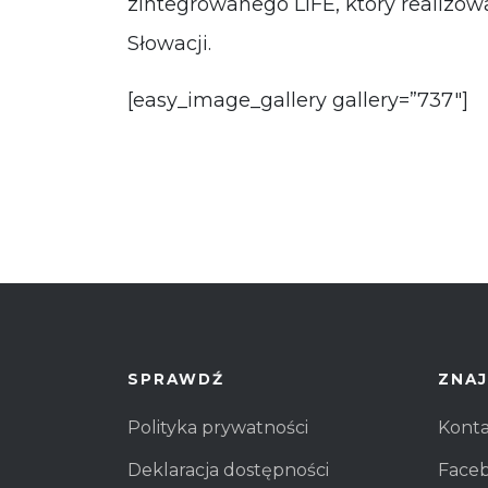
zintegrowanego LIFE, który realizowa
Słowacji.
[easy_image_gallery gallery=”737″]
SPRAWDŹ
ZNAJ
Polityka prywatności
Kont
Deklaracja dostępności
Face