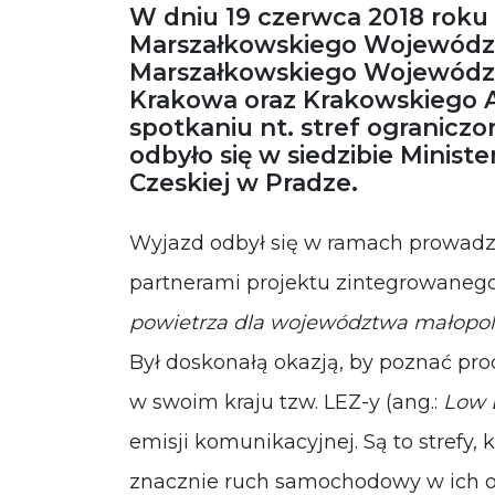
W dniu 19 czerwca 2018 roku
Marszałkowskiego Województ
Marszałkowskiego Województ
Krakowa oraz Krakowskiego 
spotkaniu nt. stref ograniczo
odbyło się w siedzibie Minist
Czeskiej w Pradze.
Wyjazd odbył się w ramach prowad
partnerami projektu zintegrowanego 
powietrza dla województwa małopol
Był doskonałą okazją, by poznać pr
w swoim kraju tzw. LEZ-y (ang.:
Low 
emisji komunikacyjnej. Są to strefy
znacznie ruch samochodowy w ich obr