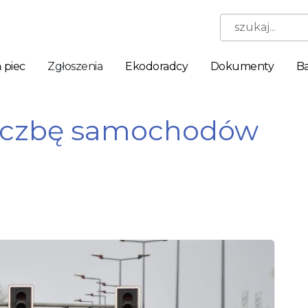
szukaj...
 piec
Zgłoszenia
Ekodoradcy
Dokumenty
Ba
 liczbę samochodów
Niezbędne
Te pliki
cookie nie
są
opcjonalne.
Są