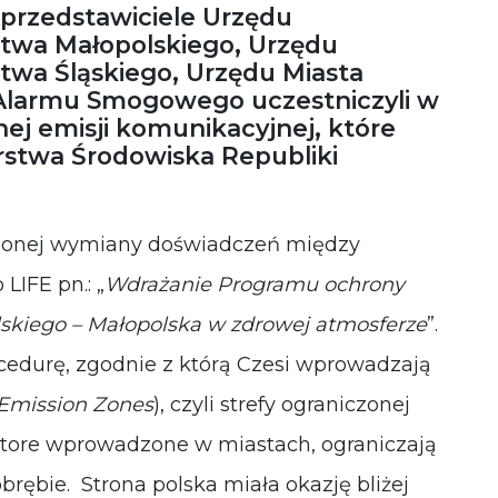
 przedstawiciele Urzędu
działała jak
wa Małopolskiego, Urzędu
najlepiej
podczas
wa Śląskiego, Urzędu Miasta
Twojej wizyty.
Alarmu Smogowego uczestniczyli w
Jeśli odrzucisz
te pliki cookie,
nej emisji komunikacyjnej, które
niektóre
erstwa Środowiska Republiki
funkcje znikną
ze strony
internetowej.
zonej wymiany doświadczeń między
LIFE pn.: „
Wdrażanie Programu ochrony
skiego – Małopolska w zdrowej atmosferze
”.
ocedurę, zgodnie z którą Czesi wprowadzają
Emission Zones
), czyli strefy ograniczonej
, ktore wprowadzone w miastach, ograniczają
ębie. Strona polska miała okazję bliżej