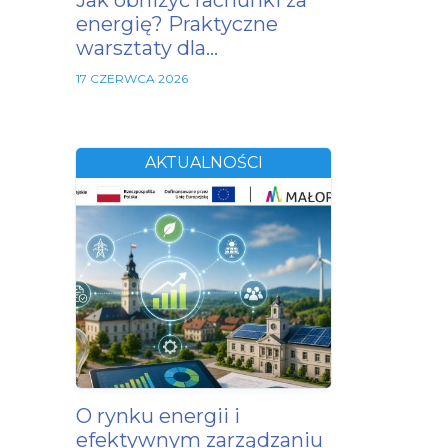
Jak obniżyć rachunki za
energię? Praktyczne
warsztaty dla…
17 CZERWCA 2026
AKTUALNOŚCI
O rynku energii i
efektywnym zarządzaniu