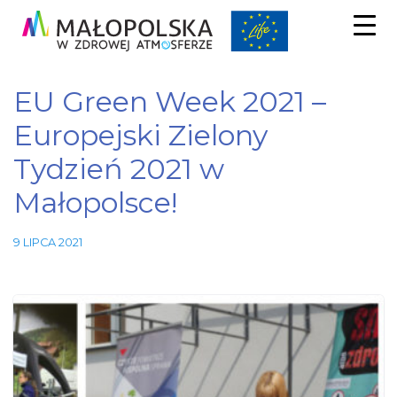
EU Green Week 2021 –
Europejski Zielony
Tydzień 2021 w
Małopolsce!
9 LIPCA 2021
Niezbędne
Te pliki
cookie nie
są
opcjonalne.
Są