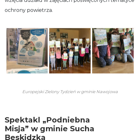
wzięcia udziału w zajęciach poświęconych tematyce
ochrony powietrza.
Europejski Zielony Tydzień w gminie Nawojowa
Spektakl „Podniebna
Misja” w gminie Sucha
Beskidzka