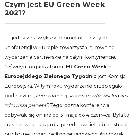
Czym jest EU Green Week
działała jak
najlepiej
2021?
podczas
Twojej wizyty.
Jeśli odrzucisz
te pliki cookie,
To jedna z największych proekologicznych
niektóre
funkcje znikną
konferencji w Europie, towarzyszą jej również
ze strony
internetowej.
wydarzenia partnerskie na całym kontynencie.
Głównym organizatorem
EU Green Week –
Europejskiego Zielonego Tygodnia
jest Komisja
Europejska. W tym roku wydarzenie przebiegało
pod hasłem „
Zero zanieczyszczeń to zdrowsi ludzie i
zdrowsza planeta”.
Tegoroczna konferencja
odbywała się online od 31 maja do 4 czerwca. Była to
niesamowita okazja dla przedstawicieli administracji
publicznej, organizacji pozarządowych, środowisk