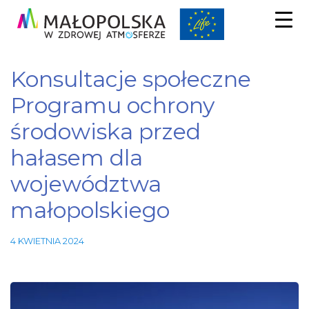
Konsultacje społeczne
Programu ochrony
środowiska przed
hałasem dla
województwa
małopolskiego
Niezbędne
4 KWIETNIA 2024
Te pliki
cookie nie
są
opcjonalne.
Są