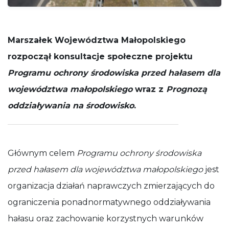
działała jak
najlepiej
podczas
Twojej wizyty.
Marszałek Województwa Małopolskiego
Jeśli odrzucisz
te pliki cookie,
rozpoczął konsultacje społeczne projektu
niektóre
Programu ochrony środowiska przed hałasem dla
funkcje znikną
ze strony
województwa małopolskiego
wraz z
Prognozą
internetowej.
oddziaływania na środowisko
.
Głównym celem
Programu ochrony środowiska
przed hałasem dla województwa małopolskiego
jest
organizacja działań naprawczych zmierzających do
ograniczenia ponadnormatywnego oddziaływania
hałasu oraz zachowanie korzystnych warunków