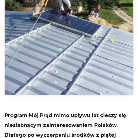
potrzebne
do działania
serwisu.
Statystyki
In order for
us to
improve
the
website's
functionality
and
structure,
based on
how the
website is
used.
Program Mój Prąd mimo upływu lat cieszy się
Funkcjonalne
niesłabnącym zainteresowaniem Polaków.
Aby nasza
strona
Dlatego po wyczerpaniu środków z piątej
internetowa