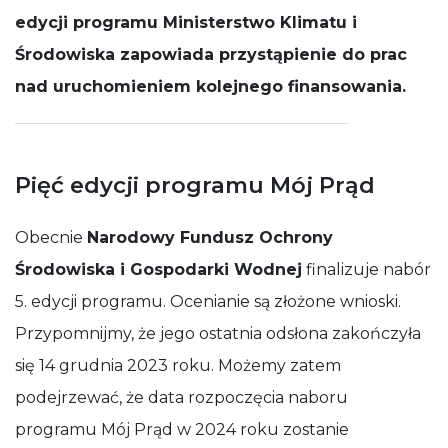
działała jak
edycji programu Ministerstwo Klimatu i
najlepiej
Środowiska zapowiada przystąpienie do prac
podczas
Twojej wizyty.
nad uruchomieniem kolejnego finansowania.
Jeśli odrzucisz
te pliki cookie,
niektóre
funkcje znikną
ze strony
Pięć edycji programu Mój Prąd
internetowej.
Obecnie
Narodowy Fundusz Ochrony
Środowiska i Gospodarki Wodnej
finalizuje nabór
5. edycji programu. Ocenianie są złożone wnioski.
Przypomnijmy, że jego ostatnia odsłona zakończyła
się 14 grudnia 2023 roku. Możemy zatem
podejrzewać, że data rozpoczęcia naboru
programu Mój Prąd w 2024 roku zostanie