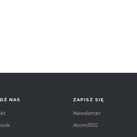
działała jak
najlepiej
podczas
Twojej wizyty.
Jeśli odrzucisz
te pliki cookie,
niektóre
funkcje znikną
ze strony
internetowej.
DŹ NAS
ZAPISZ SIĘ
akt
Newsletter
book
Atom/RSS