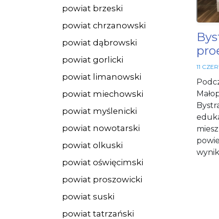
powiat brzeski
powiat chrzanowski
Bys
powiat dąbrowski
pro
powiat gorlicki
11 CZE
powiat limanowski
Podcza
powiat miechowski
Małop
Bystr
powiat myślenicki
eduka
powiat nowotarski
miesz
powie
powiat olkuski
wynik
powiat oświęcimski
powiat proszowicki
powiat suski
powiat tatrzański