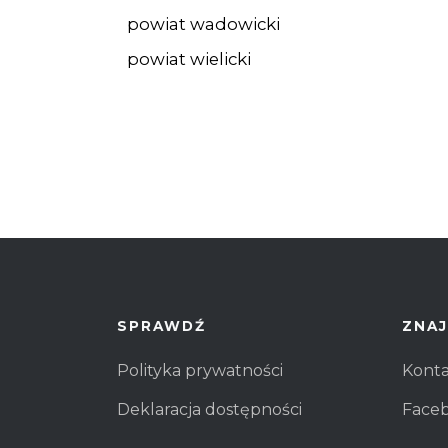
powiat wadowicki
powiat wielicki
SPRAWDŹ
ZNAJ
Polityka prywatności
Kont
Deklaracja dostępności
Face