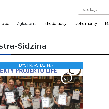
szukaj...
 piec
Zgłoszenia
Ekodoradcy
Dokumenty
Ba
stra-Sidzina
BYSTRA-SIDZINA
Niezbędne
Te pliki
cookie nie
są
opcjonalne.
Są