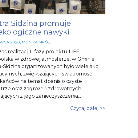
potrzebne
do działania
serwisu.
tra Sidzina promuje
ekologiczne nawyki
Statystyki
In order for
RWCA 2020
,
MONIKA MRÓZ
us to
improve
s realizacji II fazy projektu LIFE –
the
olska w zdrowej atmosferze, w Gminie
website's
a-Sidzina organizowanych było wiele akcji
functionality
and
cyjnych, zwiększających świadomość
structure,
kańców na temat dbania o czyste
based on
trze oraz zagrożeń zdrowotnych
how the
website is
ających z jego zanieczyszczenia.…
used.
Czytaj dalej >>
Funkcjonalne
Aby nasza
strona
internetowa