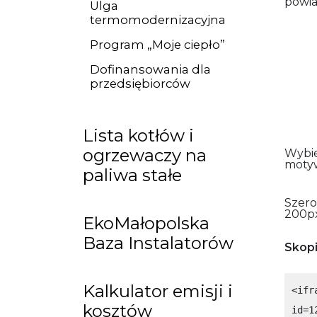
powia
Ulga
termomodernizacyjna
Program „Moje ciepło”
Dofinansowania dla
przedsiębiorców
Lista kotłów i
ogrzewaczy na
Wybi
moty
paliwa stałe
Szero
200
p
EkoMałopolska
Baza Instalatorów
Skopi
Kalkulator emisji i
<ifr
kosztów
id=1