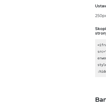
Ustaw
250
p
Skopi
stron
<ifr
src=
erwe
styl
:hid
Ban