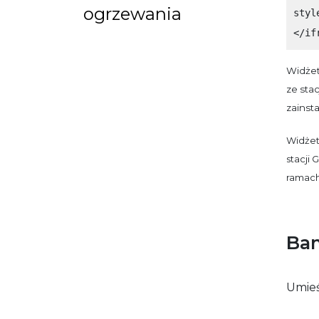
ogrzewania
styl
</if
Widżet
ze sta
zainst
Widżet
stacji
ramach
Ban
Umieś