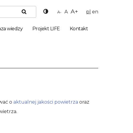
Wysoki kontrast
A+
A
pl
en
A-
Szukaj
za wiedzy
Projekt LIFE
Kontakt
ować o
aktualnej jakości powietrza
oraz
ietrza.