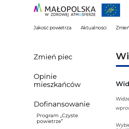
Jakość powietrza
Aktualności
Zmień
Wi
Zmień piec
Opinie
Wid
mieszkańców
Widże
Dofinansowanie
wprow
Program „Czyste
powietrze”
Wybi