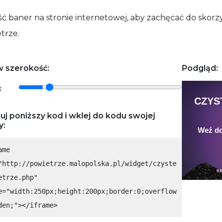
ć baner na stronie internetowej, aby zachęcać do skorzy
trze.
 szerokość:
Podgląd:
x
uj poniższy kod i wklej do kodu swojej
y:
ame
"http://powietrze.malopolska.pl/widget/czyste
etrze.php"
e="width:250px;height:200px;border:0;overflow
den;"></iframe>