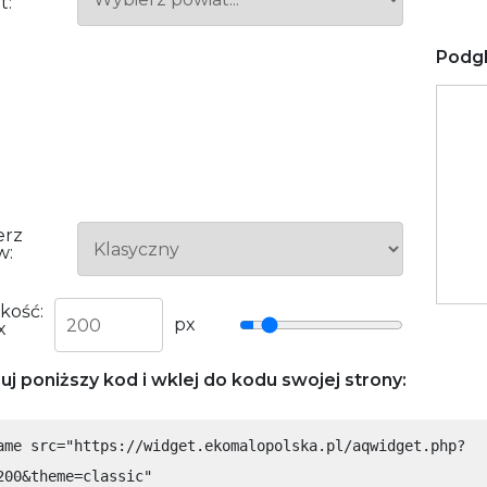
t:
potrzebne
do działania
serwisu.
Podgl
Statystyki
In order for
us to
improve
the
website's
erz
functionality
w:
and
structure,
based on
kość:
how the
px
x
website is
used.
uj poniższy kod i wklej do kodu swojej strony:
Funkcjonalne
ame src="https://widget.ekomalopolska.pl/aqwidget.php?
Aby nasza
strona
200&theme=classic"
internetowa