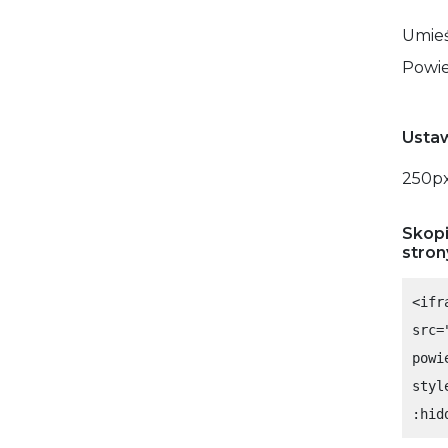
Umieś
Powie
Ustaw
250
p
Skopi
stron
<ifr
src=
powi
styl
:hid