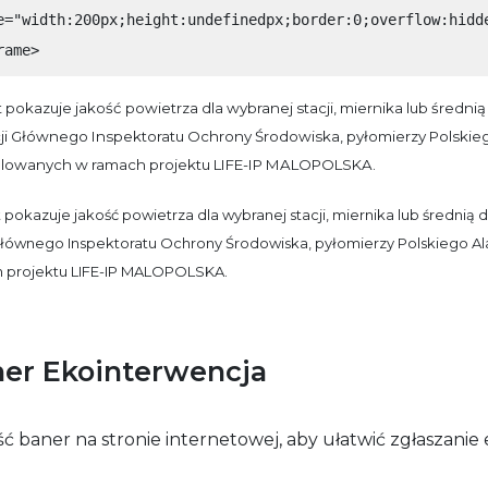
działała jak
e="width:200px;height:undefinedpx;border:0;overflow:hidd
najlepiej
rame>
podczas
Twojej wizyty.
Jeśli odrzucisz
 pokazuje jakość powietrza dla wybranej stacji, miernika lub średn
te pliki cookie,
cji Głównego Inspektoratu Ochrony Środowiska, pyłomierzy Polsk
niektóre
funkcje znikną
alowanych w ramach projektu LIFE-IP MALOPOLSKA.
ze strony
internetowej.
 pokazuje jakość powietrza dla wybranej stacji, miernika lub średnią
 Głównego Inspektoratu Ochrony Środowiska, pyłomierzy Polskiego 
 projektu LIFE-IP MALOPOLSKA.
er Ekointerwencja
ć baner na stronie internetowej, aby ułatwić zgłaszanie 