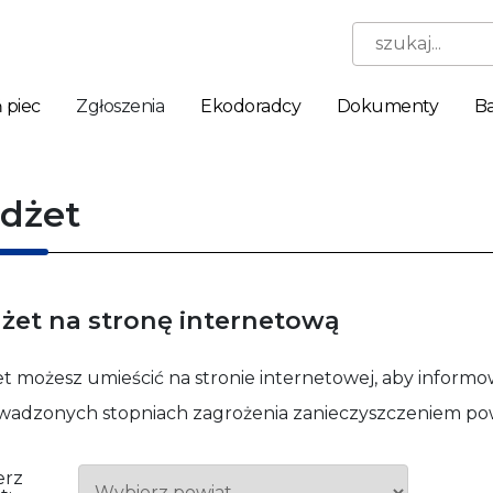
szukaj...
 piec
Zgłoszenia
Ekodoradcy
Dokumenty
Ba
dżet
żet na stronę internetową
t możesz umieścić na stronie internetowej, aby inform
Niezbędne
Te pliki
adzonych stopniach zagrożenia zanieczyszczeniem pow
cookie nie
są
opcjonalne.
erz
Są