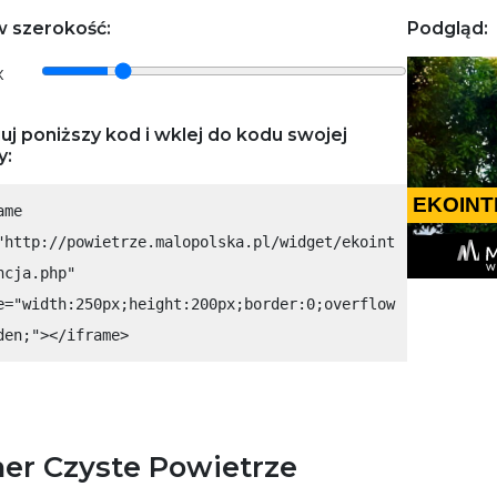
 szerokość:
Podgląd:
x
uj poniższy kod i wklej do kodu swojej
y:
ame
"http://powietrze.malopolska.pl/widget/ekoint
ncja.php"
e="width:250px;height:200px;border:0;overflow
den;"></iframe>
er Czyste Powietrze