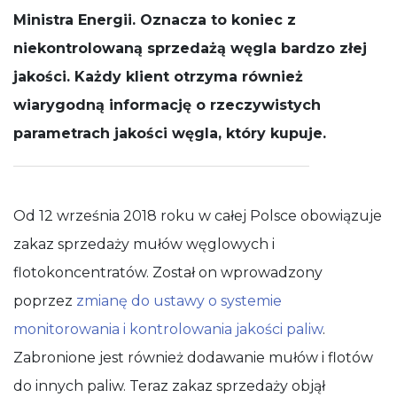
działała jak
Ministra Energii. Oznacza to koniec z
najlepiej
niekontrolowaną sprzedażą węgla bardzo złej
podczas
Twojej wizyty.
jakości. Każdy klient otrzyma również
Jeśli odrzucisz
te pliki cookie,
wiarygodną informację o rzeczywistych
niektóre
funkcje znikną
parametrach jakości węgla, który kupuje.
ze strony
internetowej.
Od 12 września 2018 roku w całej Polsce obowiązuje
zakaz sprzedaży mułów węglowych i
flotokoncentratów. Został on wprowadzony
poprzez
zmianę do ustawy o systemie
monitorowania i kontrolowania jakości paliw
.
Zabronione jest również dodawanie mułów i flotów
do innych paliw. Teraz zakaz sprzedaży objął