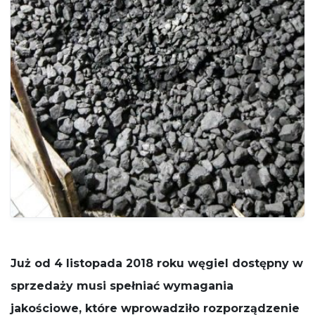
potrzebne
do działania
serwisu.
Statystyki
In order for
us to
improve
the
website's
functionality
and
structure,
based on
how the
website is
used.
Już od 4 listopada 2018 roku węgiel dostępny w
Funkcjonalne
sprzedaży musi spełniać wymagania
Aby nasza
strona
jakościowe, które wprowadziło rozporządzenie
internetowa