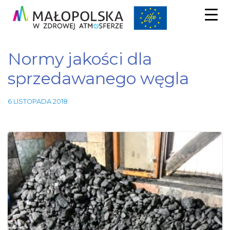
Normy jakości dla
sprzedawanego węgla
6 LISTOPADA 2018
Niezbędne
Te pliki
cookie nie
są
opcjonalne.
Są