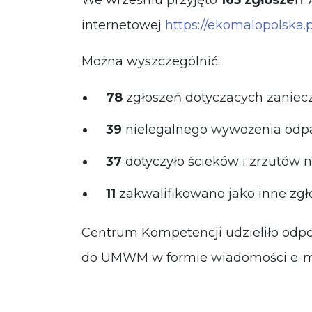
We wrześniu przyjęto
165 zgłosze
ń.
internetowej
https://ekomalopolska.
Można wyszczególnić:
78
zgłoszeń dotyczących zaniec
39
nielegalnego wywożenia odp
37
dotyczyło ścieków i zrzutów n
11
zakwalifikowano jako inne zgł
Centrum Kompetencji udzieliło odp
do UMWM w formie wiadomości e-ma