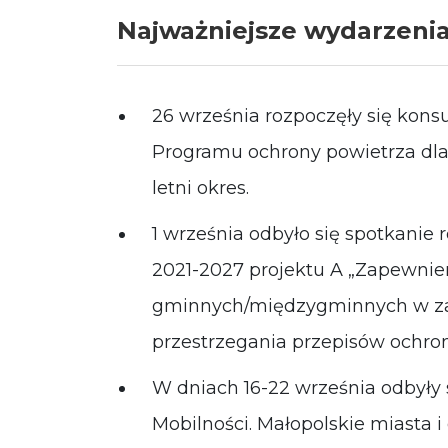
Najważniejsze wydarzeni
26 września rozpoczęły się konsu
Programu ochrony powietrza dla
letni okres.
1 września odbyło się spotkani
2021-2027 projektu A „Zapewnie
gminnych/międzygminnych w zak
przestrzegania przepisów ochro
W dniach 16-22 września odbyły
Mobilności. Małopolskie miasta