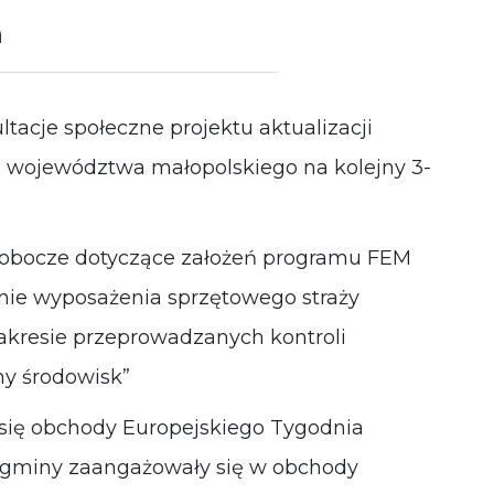
działała jak
a
najlepiej
podczas
Twojej wizyty.
Jeśli odrzucisz
te pliki cookie,
ltacje społeczne projektu aktualizacji
niektóre
funkcje znikną
 województwa małopolskiego na kolejny 3-
ze strony
internetowej.
e robocze dotyczące założeń programu FEM
nie wyposażenia sprzętowego straży
resie przeprowadzanych kontroli
ny środowisk”
 się obchody Europejskiego Tygodnia
 i gminy zaangażowały się w obchody