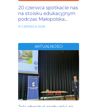
20 czerwca spotkacie nas
na stoisku edukacyjnym
podczas Małopolska…
19 CZERWCA 2026
AKTUALNOŚCI