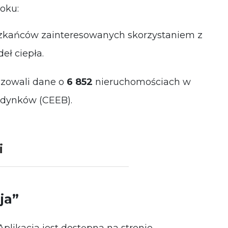
oku:
zkańców zainteresowanych skorzystaniem z
eł ciepła.
izowali dane o
6 852
nieruchomościach w
udynków (CEEB).
i
ja”