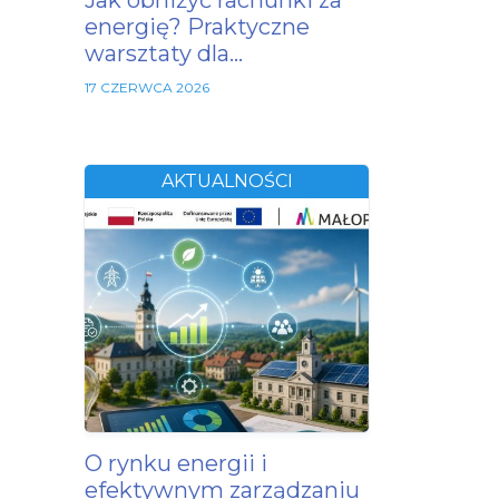
Jak obniżyć rachunki za
energię? Praktyczne
warsztaty dla…
17 CZERWCA 2026
AKTUALNOŚCI
O rynku energii i
efektywnym zarządzaniu