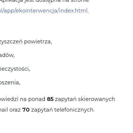
 Aplikacja jest dostępna na stronie
pl/app/ekointerwencja/index.html
.
zyszczeń powietrza,
adów,
ieczystości,
oszenia,
owiedzi na ponad
85
zapytań skierowanych
il oraz
70
zapytań telefonicznych.