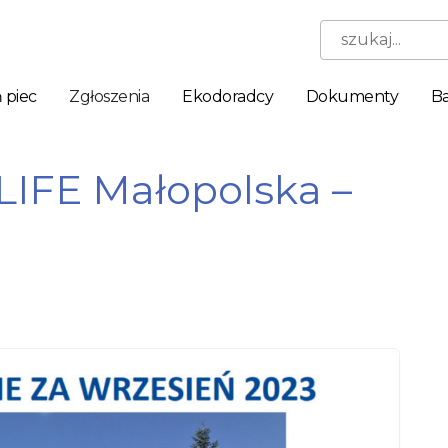
szukaj...
 piec
Zgłoszenia
Ekodoradcy
Dokumenty
Ba
IFE Małopolska –
Niezbędne
Te pliki
cookie nie
są
opcjonalne.
Są