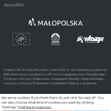
Atom/RSS
Projekt LIFE-IP MALOPOLSKA / LIFE14 IPE PL 021 realizowany jest przy
dofinansowaniu z programu LIFE Unii Europejskiej oraz z Narodowego
Funduszu Ochrony Środowiska i Gospodarki Wodnej i Wojewódzkiego
Funduszu Ochrony Środowiska i Gospodarki Wodnej w Krakowie.
We serve cookies. If you think that's ok, just click "Accept all". You
can also choose what kind of cookies you want by clicking
© 2026 Wszelkie prawa zastrzeżone. Realizacja
nFinity.pl
"Settings".
Polityka prywatności