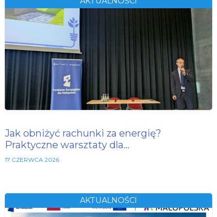
AKTUALNOŚCI
Jak obniżyć rachunki za energię?
Praktyczne warsztaty dla…
17 CZERWCA 2026
AKTUALNOŚCI