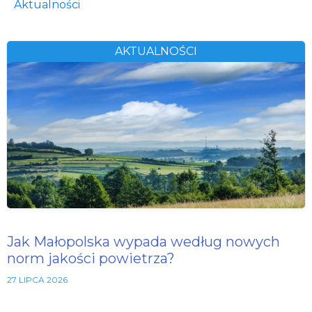
Aktualności
AKTUALNOŚCI
Jak Małopolska wypada według nowych
norm jakości powietrza?
27 LIPCA 2026