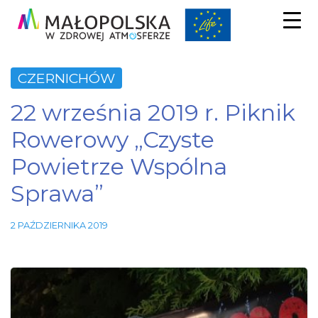
CZERNICHÓW
22 września 2019 r. Piknik
Rowerowy „Czyste
Powietrze Wspólna
Sprawa”
2 PAŹDZIERNIKA 2019
Niezbędne
Te pliki
cookie nie
są
opcjonalne.
Są