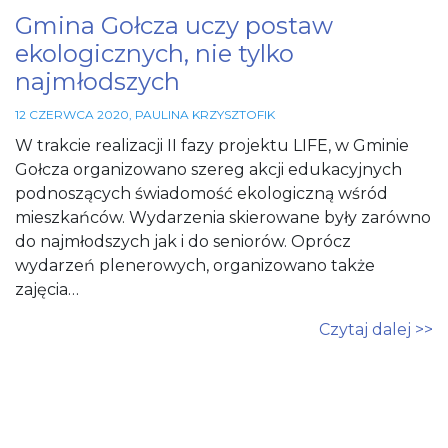
potrzebne
Gmina Gołcza uczy postaw
do działania
serwisu.
ekologicznych, nie tylko
najmłodszych
Statystyki
12 CZERWCA 2020
,
PAULINA KRZYSZTOFIK
In order for
W trakcie realizacji II fazy projektu LIFE, w Gminie
us to
improve
Gołcza organizowano szereg akcji edukacyjnych
the
podnoszących świadomość ekologiczną wśród
website's
mieszkańców. Wydarzenia skierowane były zarówno
functionality
and
do najmłodszych jak i do seniorów. Oprócz
structure,
wydarzeń plenerowych, organizowano także
based on
zajęcia…
how the
website is
used.
Czytaj dalej >>
Funkcjonalne
Aby nasza
strona
internetowa