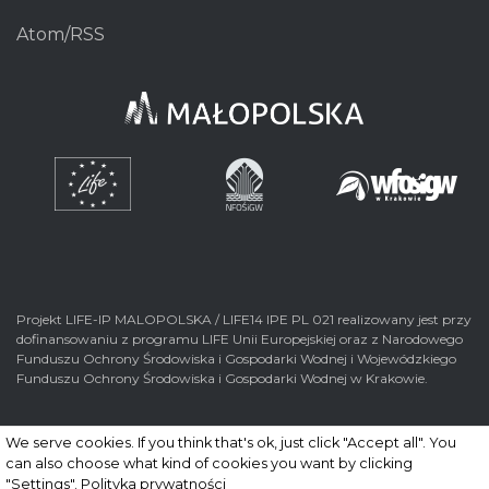
Atom/RSS
Projekt LIFE-IP MALOPOLSKA / LIFE14 IPE PL 021 realizowany jest przy
dofinansowaniu z programu LIFE Unii Europejskiej oraz z Narodowego
Funduszu Ochrony Środowiska i Gospodarki Wodnej i Wojewódzkiego
Funduszu Ochrony Środowiska i Gospodarki Wodnej w Krakowie.
We serve cookies. If you think that's ok, just click "Accept all". You
can also choose what kind of cookies you want by clicking
© 2026 Wszelkie prawa zastrzeżone. Realizacja
nFinity.pl
"Settings".
Polityka prywatności