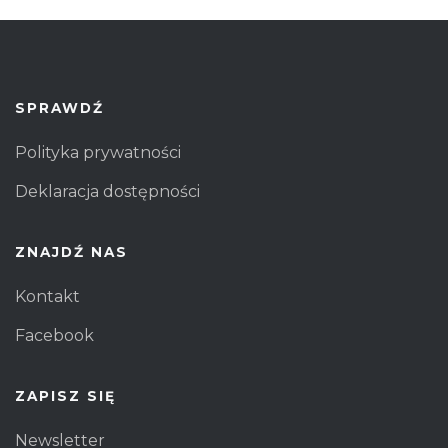
działała jak
najlepiej
podczas
Twojej wizyty.
Jeśli odrzucisz
te pliki cookie,
SPRAWDŹ
niektóre
funkcje znikną
Polityka prywatności
ze strony
internetowej.
Deklaracja dostępności
ZNAJDŹ NAS
Kontakt
Facebook
ZAPISZ SIĘ
Newsletter