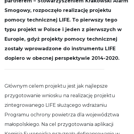
partnerem – Stowarzyszeniem Krakowski Alarm
działała jak
Smogowy, rozpoczęło realizację projektu
najlepiej
podczas
pomocy technicznej LIFE. To pierwszy tego
Twojej wizyty.
Jeśli odrzucisz
typu projekt w Polsce i jeden z pierwszych w
te pliki cookie,
niektóre
Europie, gdyż projekty pomocy technicznej
funkcje znikną
zostały wprowadzone do instrumentu LIFE
ze strony
internetowej.
dopiero w obecnej perspektywie 2014-2020.
Głównym celem projektu jest jak najlepsze
przygotowanie wniosku na realizację projektu
zintegrowanego LIFE służącego wdrażaniu
Programu ochrony powietrza dla województwa
małopolskiego. Na cel przygotowania aplikacji
Komisja Europejska przyznała dofinansowanie w