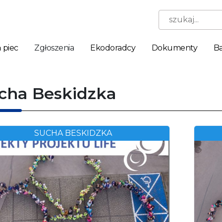
szukaj...
 piec
Zgłoszenia
Ekodoradcy
Dokumenty
Ba
cha Beskidzka
SUCHA BESKIDZKA
Niezbędne
Te pliki
cookie nie
są
opcjonalne.
Są