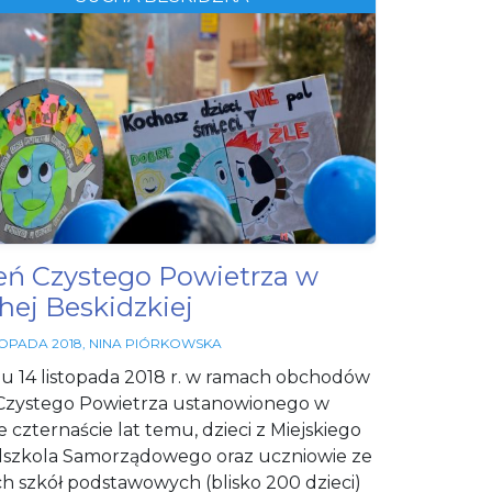
działała jak
najlepiej
podczas
Twojej wizyty.
Jeśli odrzucisz
te pliki cookie,
niektóre
funkcje znikną
ze strony
internetowej.
eń Czystego Powietrza w
hej Beskidzkiej
TOPADA 2018
,
NINA PIÓRKOWSKA
u 14 listopada 2018 r. w ramach obchodów
Czystego Powietrza ustanowionego w
e czternaście lat temu, dzieci z Miejskiego
szkola Samorządowego oraz uczniowie ze
ch szkół podstawowych (blisko 200 dzieci)