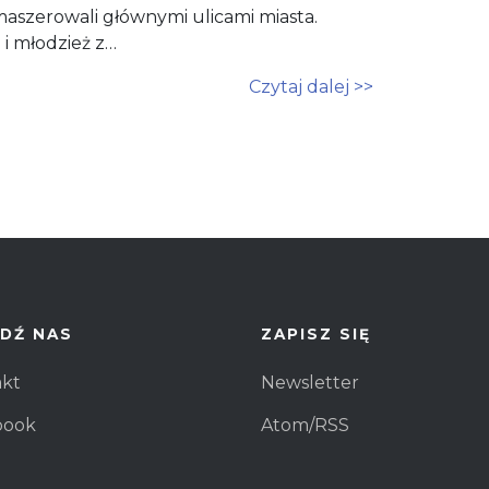
aszerowali głównymi ulicami miasta.
 i młodzież z…
Czytaj dalej >>
DŹ NAS
ZAPISZ SIĘ
akt
Newsletter
book
Atom/RSS