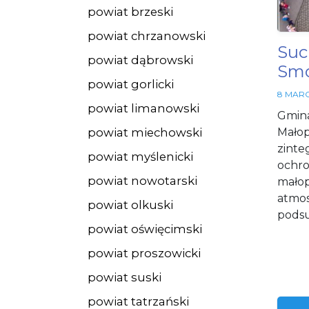
powiat brzeski
powiat chrzanowski
Suc
powiat dąbrowski
Sm
powiat gorlicki
8 MAR
powiat limanowski
Gmina
powiat miechowski
Małop
zinte
powiat myślenicki
ochro
powiat nowotarski
małop
atmos
powiat olkuski
pods
powiat oświęcimski
powiat proszowicki
powiat suski
powiat tatrzański