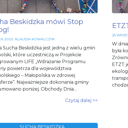
potrzebne
do działania
serwisu.
ha Beskidzka mówi Stop
ETZT
og!
Statystyki
25 WRZEŚ
In order for
CA 2020
,
KLAUDIA KOWALCZYK
us to
W dnia
improve
 Sucha Beskidzka jest jedną z wielu gmin
była k
the
olski, które uczestniczą w Projekcie
website's
Zrówno
growanym LIFE „Wdrażanie Programu
functionality
ETZT j
and
ny powietrza dla województwa
ekologi
structure,
olskiego – Małopolska w zdrowej
based on
transp
ferze”. Najważniejsze dokonania gminy
how the
chodze
website is
umowano poniżej. Obchody Dnia…
used.
Czytaj dalej >>
Funkcjonalne
Aby nasza
strona
SUCHA BESKIDZKA
internetowa