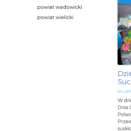
powiat wadowicki
powiat wielicki
Dzi
Suc
20 LIS
W dni
Dnia 
Polsc
Przed
suski