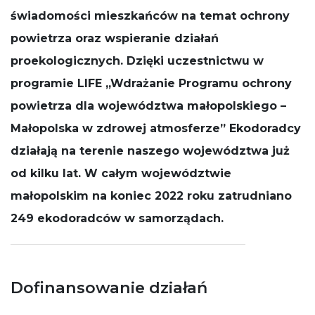
działała jak
świadomości mieszkańców na temat ochrony
najlepiej
powietrza oraz wspieranie działań
podczas
Twojej wizyty.
proekologicznych. Dzięki uczestnictwu w
Jeśli odrzucisz
te pliki cookie,
programie LIFE „Wdrażanie Programu ochrony
niektóre
funkcje znikną
powietrza dla województwa małopolskiego –
ze strony
internetowej.
Małopolska w zdrowej atmosferze” Ekodoradcy
działają na terenie naszego województwa już
od kilku lat. W całym województwie
małopolskim na koniec 2022 roku zatrudniano
249 ekodoradców w samorządach.
Dofinansowanie działań