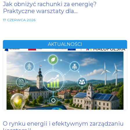
Jak obniżyć rachunki za energię?
Praktyczne warsztaty dla…
17 CZERWCA 2026
AKTUALNOŚCI
O rynku energii i efektywnym zarządzaniu