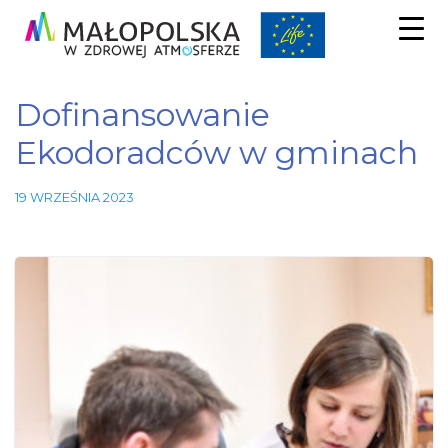
Dofinansowanie
Ekodoradców w gminach
19 WRZEŚNIA 2023
Niezbędne
Te pliki
cookie nie
są
opcjonalne.
Są