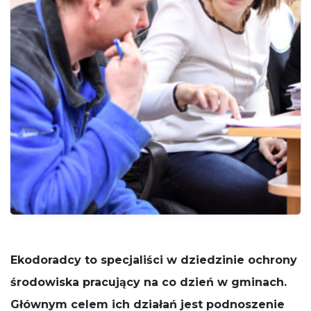
potrzebne
do działania
serwisu.
Statystyki
In order for
us to
improve
the
website's
functionality
and
structure,
based on
how the
website is
used.
Ekodoradcy to specjaliści w dziedzinie ochrony
Funkcjonalne
środowiska pracujący na co dzień w gminach.
Aby nasza
strona
Głównym celem ich działań jest podnoszenie
internetowa